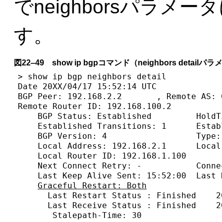
でneighborsパラメー
す。
図22‒49 show ip bgpコマンド（neighbors deta
> show ip bgp neighbors detail

Date 20XX/04/17 15:52:14 UTC

BGP Peer: 192.168.2.2       , Remote AS: 6
Remote Router ID: 192.168.100.2

    BGP Status: Established         HoldT
    Established Transitions: 1      Estab
    BGP Version: 4                  Type: 
    Local Address: 192.168.2.1      Local 
    Local Router ID: 192.168.1.100

    Next Connect Retry: -           Conne
    Last Keep Alive Sent: 15:52:00  Last 
Graceful Restart: Both
               
      Last Restart Status : Finished    2
      Last Receive Status : Finished    2
       Stalepath-Time: 30
