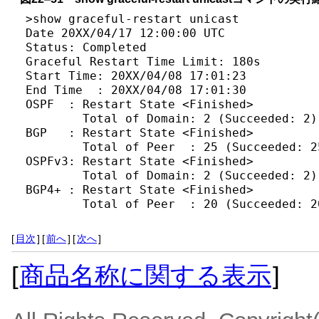
>show graceful-restart unicast

Date 20XX/04/17 12:00:00 UTC

Status: Completed

Graceful Restart Time Limit: 180s

Start Time: 20XX/04/08 17:01:23

End Time  : 20XX/04/08 17:01:30

OSPF  : Restart State <Finished>

        Total of Domain: 2 (Succeeded: 2)

BGP   : Restart State <Finished>

        Total of Peer  : 25 (Succeeded: 25
OSPFv3: Restart State <Finished>

        Total of Domain: 2 (Succeeded: 2)

BGP4+ : Restart State <Finished>

        Total of Peer  : 20 (Succeeded: 2
[
目次
]
[
前へ
]
[
次へ
]
[
商品名称に関する表示
]