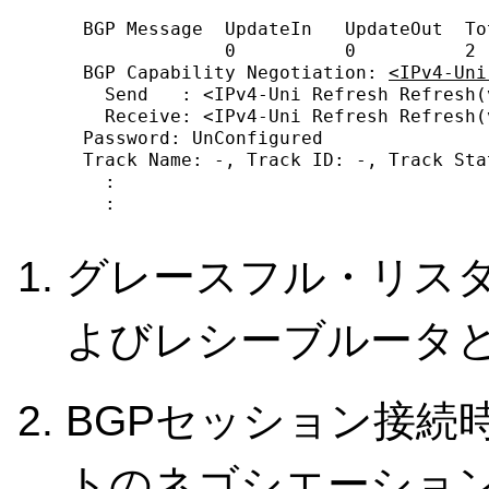
    BGP Message  UpdateIn   UpdateOut  To
                 0          0          2  
    BGP Capability Negotiation: 
<IPv4-Uni
      Send   : <IPv4-Uni Refresh Refresh(
      Receive: <IPv4-Uni Refresh Refresh(
    Password: UnConfigured

    Track Name: -, Track ID: -, Track Stat
      :

      :
グレースフル・リス
よびレシーブルータ
BGPセッション接続
トのネゴシエーショ