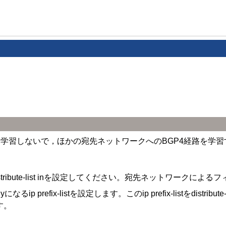
P4経路を学習しないで，ほかの宛先ネットワークへのBGP4経路を
te-list inを設定してください。宛先ネットワークによるフィルタ
るip prefix-listを設定します。このip prefix-listをdis
す。