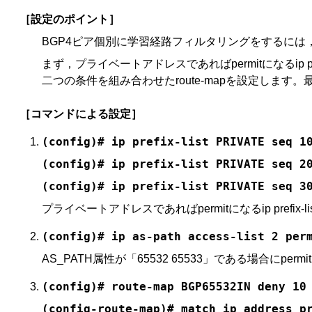
［設定のポイント］
BGP4ピア個別に学習経路フィルタリングをするには，ne
まず，プライベートアドレスであればpermitになるip prefix
二つの条件を組み合わせたroute-mapを設定します。
［コマンドによる設定］
(config)# ip prefix-list PRIVATE seq 1
(config)# ip prefix-list PRIVATE seq 2
(config)# ip prefix-list PRIVATE seq 3
プライベートアドレスであればpermitになるip prefix-
(config)# ip as-path access-list 2 per
AS_PATH属性が「65532 65533」である場合にpermitにな
(config)# route-map BGP65532IN deny 10
(config-route-map)# match ip address p