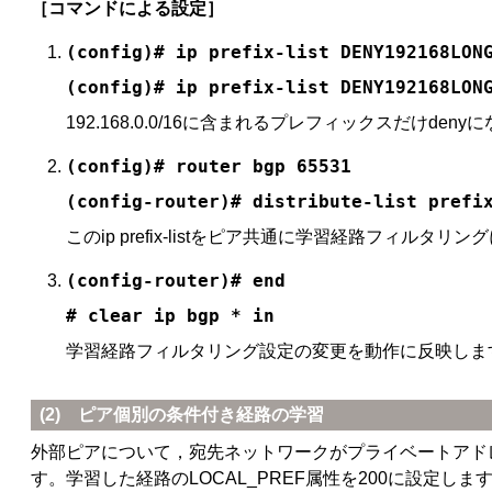
［コマンドによる設定］
(config)# ip prefix-list DENY192168LON
(config)# ip prefix-list DENY192168LON
192.168.0.0/16に含まれるプレフィックスだけdenyに
(config)# router bgp 65531
(config-router)# distribute-list prefi
このip prefix-listをピア共通に学習経路フィル
(config-router)# end
# clear ip bgp * in
学習経路フィルタリング設定の変更を動作に反映しま
(2) ピア個別の条件付き経路の学習
外部ピアについて，宛先ネットワークがプライベートアドレス（10.0.0
す。学習した経路のLOCAL_PREF属性を200に設定し