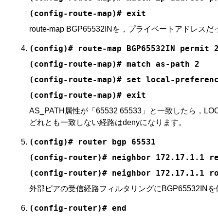
(config-route-map)# exit
route-map BGP65532INを，プライベートアド
(config)# route-map BGP65532IN permit 
(config-route-map)# match as-path 2
(config-route-map)# set local-preferen
(config-route-map)# exit
AS_PATH属性が「65532 65533」と一致したら，
どれとも一致しない経路はdenyになります。
(config)# router bgp 65531
(config-router)# neighbor 172.17.1.1 r
(config-router)# neighbor 172.17.1.1 r
外部ピアの受信経路フィルタリングにBGP65532I
(config-router)# end