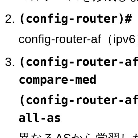
(config-router)#
config-router-a
(config-router-a
compare-med
(config-router-a
all-as