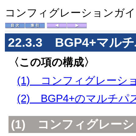
コンフィグレーションガイド 
22.3.3 BGP4+マ
〈この項の構成〉
(1) コンフィグレーシ
(2) BGP4+のマルチ
(1) コンフィグレー