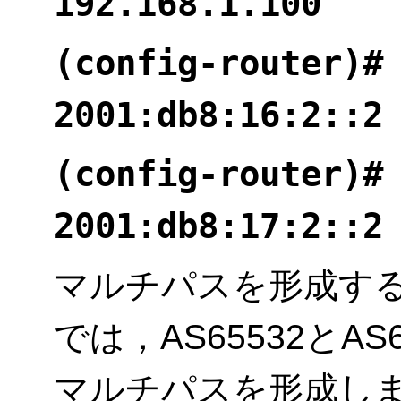
192.168.1.100
(config-router)#
2001:db8:16:2::2
(config-router)#
2001:db8:17:2::2
マルチパスを形成す
では，AS65532とA
マルチパスを形成し