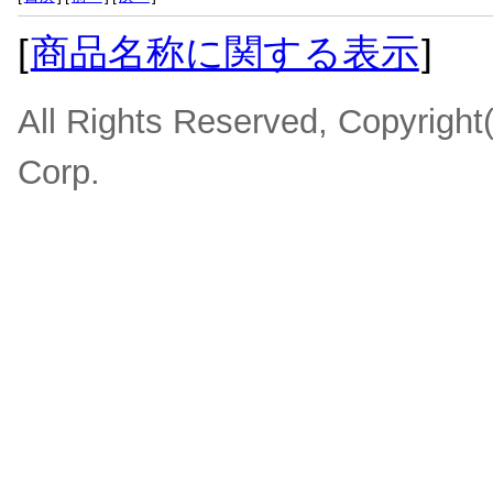
[
商品名称に関する表示
]
All Rights Reserved, Copyrigh
Corp.