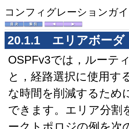
コンフィグレーションガイド 
20.1.1 エリアボーダ
OSPFv3では，ルー
と，経路選択に使用す
な時間を削減するため
できます。エリア分割を
ークトポロジの例を次