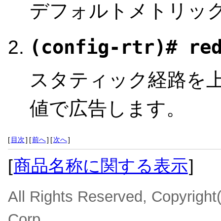
デフォルトメトリック
(config-rtr)# re
スタティック経路を
値で広告します。
[
目次
]
[
前へ
]
[
次へ
]
[
商品名称に関する表示
]
All Rights Reserved, Copyrigh
Corp.