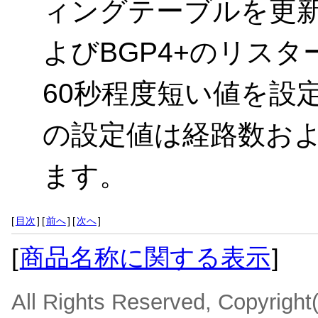
ィングテーブルを更新
よびBGP4+のリス
60秒程度短い値を設
の設定値は経路数お
ます。
[
目次
]
[
前へ
]
[
次へ
]
[
商品名称に関する表示
]
All Rights Reserved, Copyrigh