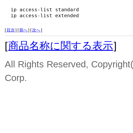
ip access-list standard

ip access-list extended
[
目次
]
[
前へ
]
[
次へ
]
[
商品名称に関する表示
]
All Rights Reserved, Copyrigh
Corp.