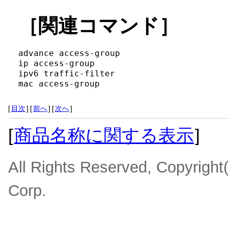
［関連コマンド］
advance access-group

ip access-group

ipv6 traffic-filter

mac access-group
[
目次
]
[
前へ
]
[
次へ
]
[
商品名称に関する表示
]
All Rights Reserved, Copyrigh
Corp.