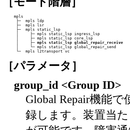
［モード階層］
mpls

 ├─  mpls ldp

 ├─  mpls lsr

 ├─  mpls static_lsp

 │     ├─ mpls static_lsp ingress_lsp

 │     ├─ mpls static_lsp core_lsp

 │     ├─ 
mpls static_lsp global_repair_receive
 │     └─ mpls static_lsp global_repair_send

 └─  mpls l2transport vc
［パラメータ］
group_id <Group ID>
Global Repai
録します。装置当た