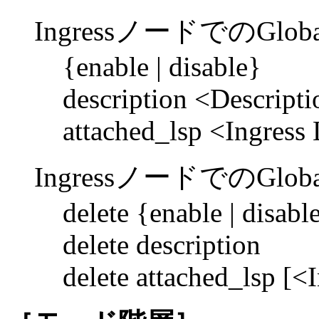
IngressノードでのGlob
{enable | disable}
description <Descript
attached_lsp <Ingress
IngressノードでのGlob
delete {enable | disabl
delete description
delete attached_lsp [<