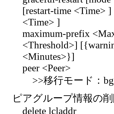
[restart-time <Time> ] 
<Time> ]
maximum-prefix <Max
<Threshold>] [{warning
<Minutes>}]
peer <Peer>
>>移行モード：bgp inte
ピアグループ情報の削
delete lcladdr