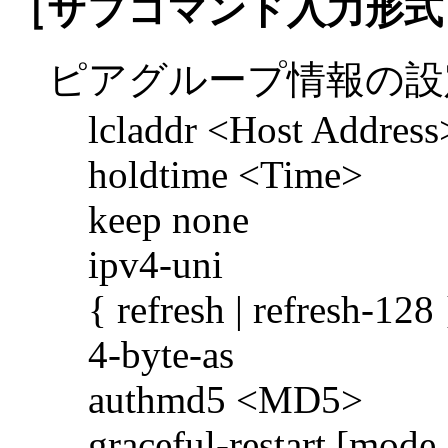
［サブコマンド入力形式
ピアグループ情報の設
lcladdr <Host Address
holdtime <Time>
keep none
ipv4-uni
{ refresh | refresh-128 
4-byte-as
authmd5 <MD5>
graceful-restart [mode {