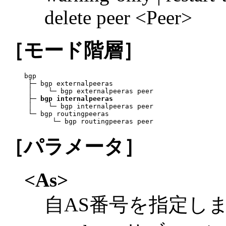
delete peer <Peer>
［モード階層］
bgp

 ├─ bgp externalpeeras

 │    └─ bgp externalpeeras peer

 ├─ 
bgp internalpeeras
 │    └─ bgp internalpeeras peer

 └─ bgp routingpeeras

       └─ bgp routingpeeras peer
［パラメータ］
<As>
自AS番号を指定し