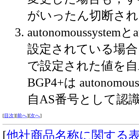
がいったん切断され
autonomoussystem
設定されている場合，BGP
で設定された値を自
BGP4+は autonom
自AS番号として認
[
目次
][
前へ
][
次へ
]
[
他社商品名称に関する