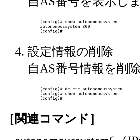
自AS番号を表示し
(config)# show autonomoussystem 

autonomoussystem 300

(config)# 

設定情報の削除
自AS番号情報を削
(config)# delete autonomoussystem

(config)# show autonomoussystem

(config)# 

［関連コマンド］