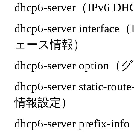
dhcp6-server（IPv
dhcp6-server inter
ェース情報）
dhcp6-server op
dhcp6-server static
情報設定）
dhcp6-server pre