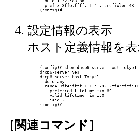
  duid 11:22:aa:bb

  prefix 3ffe:ffff:1114:: prefixlen 48

(config)#

設定情報の表示
ホスト定義情報を表
(config)# show dhcp6-server host Tokyo1

dhcp6-server yes

dhcp6-server host Tokyo1

  duid any

  range 3ffe:ffff:1111::/48 3ffe:ffff:11
    preferred-lifetime min 60

    valid-lifetime min 120

    iaid 3

(config)# 

［関連コマンド］