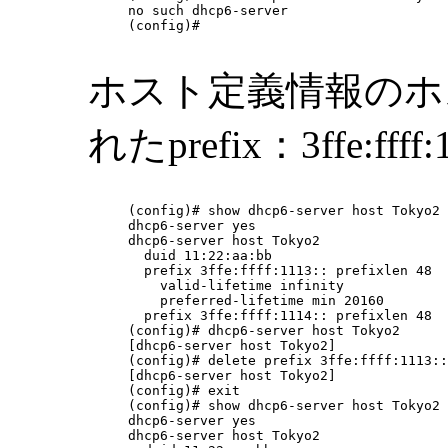
no such dhcp6-server

(config)#

ホスト定義情報のホス
れたprefix：3ffe:f
(config)# show dhcp6-server host Tokyo2

dhcp6-server yes

dhcp6-server host Tokyo2

  duid 11:22:aa:bb

  prefix 3ffe:ffff:1113:: prefixlen 48

    valid-lifetime infinity

    preferred-lifetime min 20160

  prefix 3ffe:ffff:1114:: prefixlen 48

(config)# dhcp6-server host Tokyo2

[dhcp6-server host Tokyo2]

(config)# delete prefix 3ffe:ffff:1113::
[dhcp6-server host Tokyo2]

(config)# exit

(config)# show dhcp6-server host Tokyo2

dhcp6-server yes

dhcp6-server host Tokyo2
