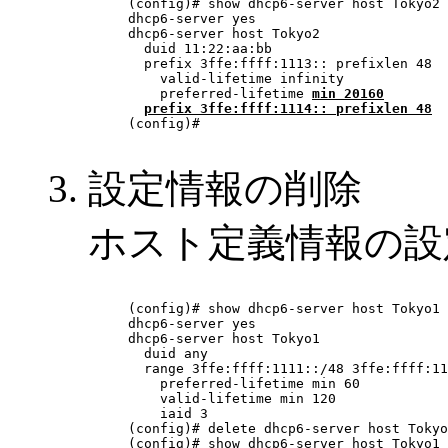
(config)# show dhcp6-server host Tokyo2

dhcp6-server yes

dhcp6-server host Tokyo2

  duid 11:22:aa:bb

  prefix 3ffe:ffff:1113:: prefixlen 48

    valid-lifetime infinity

    preferred-lifetime 
min 20160
prefix 3ffe:ffff:1114:: prefixlen
 48
(config)# 

設定情報の削除
ホスト定義情報の設
(config)# show dhcp6-server host Tokyo1

dhcp6-server yes

dhcp6-server host Tokyo1

  duid any

  range 3ffe:ffff:1111::/48 3ffe:ffff:11
    preferred-lifetime min 60

    valid-lifetime min 120

    iaid 3

(config)# delete dhcp6-server host Tokyo
(config)# show dhcp6-server host Tokyo1
