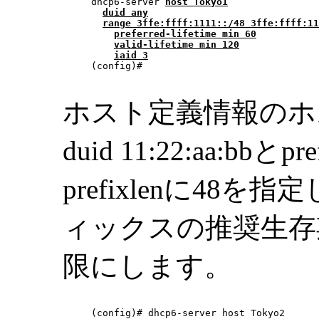
dhcp6-server 
host Tokyo1
duid any
range 3ffe:ffff:1111::/48 3ffe:ffff:1
1
preferred-lifetime min 60
valid-lifetime min 120
iaid 3
(config)# 

ホスト定義情報のホス
duid 11:22:aa:bbとpre
prefixlenに4
ィックスの推奨生存
限にします。
(config)# dhcp6-server host Tokyo2
