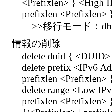
<Prefixlen> } <High I
prefixlen <Prefixlen> 
>>移行モード：dhcp6-se
情報の削除
delete duid { <DUID> 
delete prefix <IPv6 Ad
prefixlen <Prefixlen> 
delete range <Low IPv
prefixlen <Prefixlen>