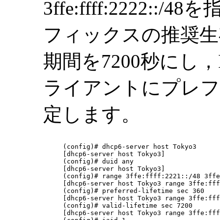
3ffe:ffff:2222
フィックスの推奨生
期間を7200秒にし，
ライアントにプレフ
定します。
(config)# dhcp6-server host Tokyo3

[dhcp6-server host Tokyo3]

(config)# duid any

[dhcp6-server host Tokyo3]

(config)# range 3ffe:ffff:2221::/48 3ffe
[dhcp6-server host Tokyo3 range 3ffe:fff
(config)# preferred-lifetime sec 360

[dhcp6-server host Tokyo3 range 3ffe:fff
(config)# valid-lifetime sec 7200

[dhcp6-server host Tokyo3 range 3ffe:fff