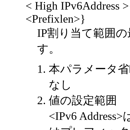
< High IPv6Address >{
<Prefixlen>}
IP割り当て範囲の
す。
本パラメータ省
なし
値の設定範囲
<IPv6 Addres