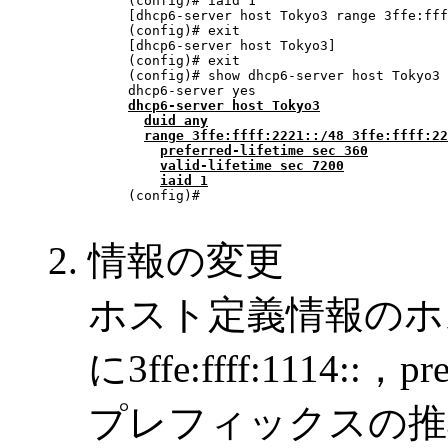
(config)# iaid 1

[dhcp6-server host Tokyo3 range 3ffe:fff
(config)# exit

[dhcp6-server host Tokyo3]

(config)# exit

(config)# show dhcp6-server host Tokyo3

dhcp6-server host Tokyo3
duid any
range 3ffe:ffff:2221::
/48 3ffe:ffff:22
preferred-lifetime sec 360
valid-lifetime sec 7200
iaid 1
(config)# 

情報の変更
ホスト定義情報のホスト名
に3ffe:ffff:1114:
プレフィックスの推