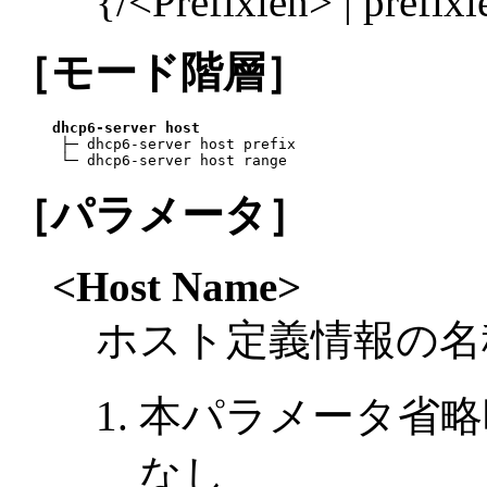
{/<Prefixlen> | prefix
［モード階層］
dhcp6-server host

 ├─ dhcp6-server host prefix

 └─ dhcp6-server host range
［パラメータ］
<Host Name>
ホスト定義情報の名
本パラメータ省略
なし