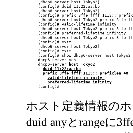
[dhcp6-server host Tokyo2]

(config)# duid 11:22:aa:bb

[dhcp6-server host Tokyo2]

(config)# prefix 3ffe:ffff:1113:: prefix
[dhcp6-server host Tokyo2 prefix 3ffe:ff
(config)# valid-lifetime infinity

[dhcp6-server host Tokyo2 prefix 3ffe:ff
(config)# preferred-lifetime infinity

[dhcp6-server host Tokyo2 prefix 3ffe:ff
(config)# exit

[dhcp6-server host Tokyo2]

(config)# exit

(config)# show dhcp6-server host Tokyo2

dhcp6-server yes

dhcp6-server 
host
 Tokyo2
duid 11:22:aa:bb
prefix 3ffe:ffff:1113:: prefixlen 48
valid-lifetime infinity 
preferred-lifetime infinity
(config)# 

ホスト定義情報のホス
duid anyとrangeに3ffe