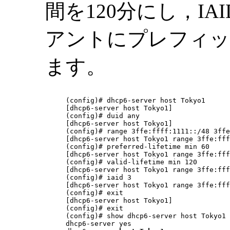
間を120分にし，I
アントにプレフィッ
ます。
(config)# dhcp6-server host Tokyo1

[dhcp6-server host Tokyo1]

(config)# duid any

[dhcp6-server host Tokyo1]

(config)# range 3ffe:ffff:1111::/48 3ffe
[dhcp6-server host Tokyo1 range 3ffe:fff
(config)# preferred-lifetime min 60

[dhcp6-server host Tokyo1 range 3ffe:fff
(config)# valid-lifetime min 120

[dhcp6-server host Tokyo1 range 3ffe:fff
(config)# iaid 3

[dhcp6-server host Tokyo1 range 3ffe:fff
(config)# exit

[dhcp6-server host Tokyo1]

(config)# exit

(config)# show dhcp6-server host Tokyo1

dhcp6-server yes
