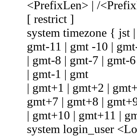
<PrefixLen> | /<Prefi
[ restrict ]
system timezone { jst |
gmt-11 | gmt -10 | gmt
| gmt-8 | gmt-7 | gmt-6
| gmt-1 | gmt
| gmt+1 | gmt+2 | gmt+
gmt+7 | gmt+8 | gmt+
| gmt+10 | gmt+11 | g
system login_user <L