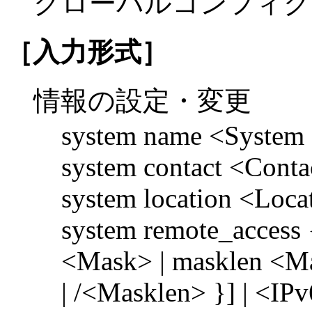
グローバルコンフィグ
［入力形式］
情報の設定・変更
system name <System
system contact <Conta
system location <Loca
system remote_access
<Mask> | masklen <M
| /<Masklen> }] | <IPv