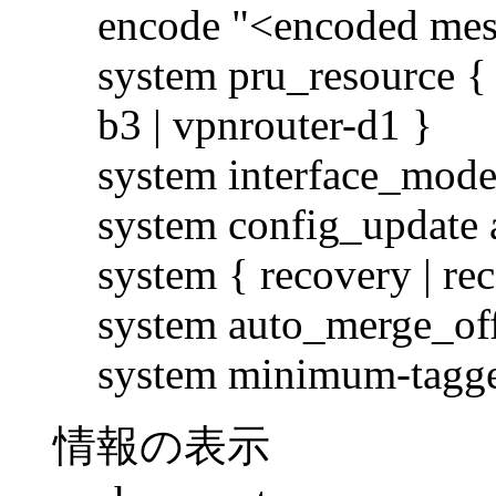
encode "<encoded mess
system pru_resource { r
b3 | vpnrouter-d1 }
system interface_mode
system config_update 
system { recovery | re
system auto_merge_of
system minimum-tagge
情報の表示