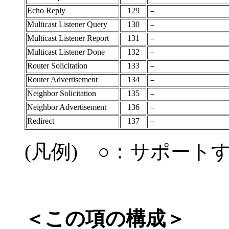
Echo Reply
129
－
Multicast Listener Query
130
－
Multicast Listener Report
131
－
Multicast Listener Done
132
－
Router Solicitation
133
－
Router Advertisement
134
－
Neighbor Solicitation
135
－
Neighbor Advertisement
136
－
Redirect
137
－
(凡例) ○：サポート
＜この項の構成＞