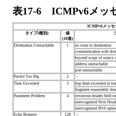
表17-6
ICMPv6メ
ICMPv6メッ
タイプ(種別)
値
(10進)
Destination Unreachable
1
no route to destination
communication with desti
beyond scope of source 
address unreachable
port unreachable
Packet Too Big
2
－
Time Exceeded
3
hop limit exceeded in tra
fragment reassembly tim
Parameter Problem
4
erroneous header field e
unrecognized Next Head
unrecognized IPv6 optio
Echo Request
128
－