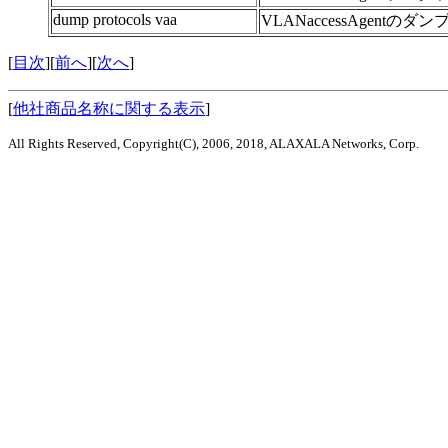
dump protocols vaa
VLANaccessAgent
[
目次
][
前へ
][
次へ
]
[
他社商品名称に関する表示
]
All Rights Reserved, Copyright(C), 2006, 2018, ALAXALA Networks, Corp.