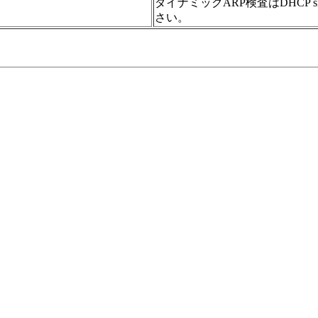
ダイナミックARP検査はDHCP s
さい。