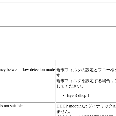
tency between flow detection mode
端末フィルタの設定とフロー検
す。
端末フィルタを設定する場合，
してください。
layer3-dhcp-1
 not suitable.
DHCP snoopingとダイナミ
ません。