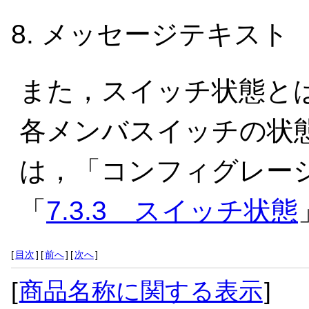
メッセージテキスト
また，スイッチ状態と
各メンバスイッチの状
は，「
コンフィグレーショ
「
7.3.3 スイッチ状態
[
目次
]
[
前へ
]
[
次へ
]
[
商品名称に関する表示
]