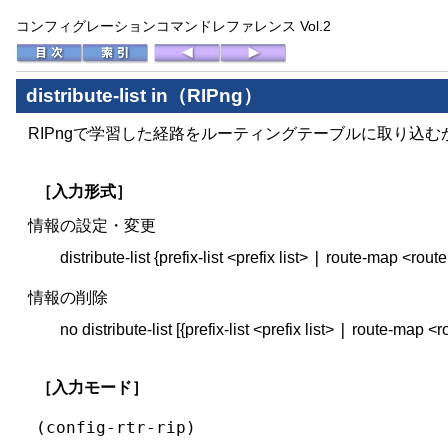
コンフィグレーションコマンドレファレンス Vol.2
distribute-list in（RIPng）
RIPngで学習した経路をルーティングテーブルに取り込
［入力形式］
情報の設定・変更
|
distribute-list {prefix-list <prefix list>
route-map <route 
情報の削除
|
no distribute-list [{prefix-list <prefix list>
route-map <rou
［入力モード］
(config-rtr-rip)