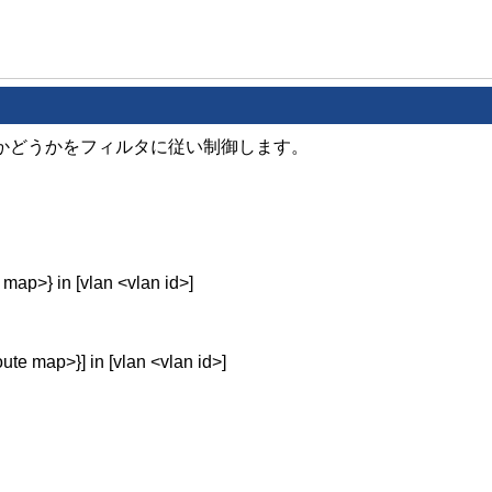
むかどうかをフィルタに従い制御します。
map>} in [vlan <vlan id>]
te map>}] in [vlan <vlan id>]