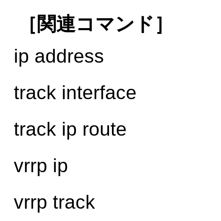
［関連コマンド］
ip address
track interface
track ip route
vrrp ip
vrrp track