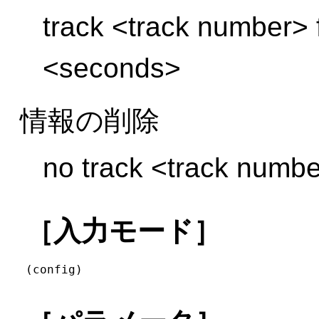
track <track number> f
<seconds>
情報の削除
no track <track number
［入力モード］
(config)