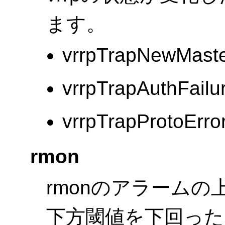
ます。
vrrpTrapNewMast
vrrpTrapAuthFailu
vrrpTrapProtoErro
rmon
rmonのアラーム
下方閾値を下回った