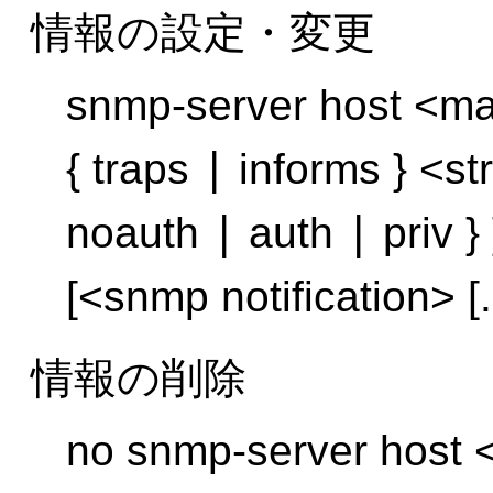
情報の設定・変更
snmp-server host <man
|
{ traps
informs } <st
|
|
noauth
auth
priv }
[<snmp notification> [..
情報の削除
no snmp-server host <