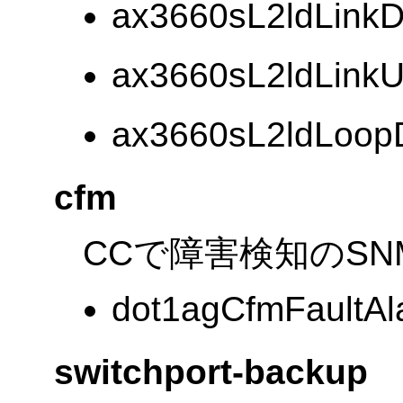
ax3660sL2ldLink
ax3660sL2ldLink
ax3660sL2ldLoopD
cfm
CCで障害検知のS
dot1agCfmFaultAl
switchport-backup