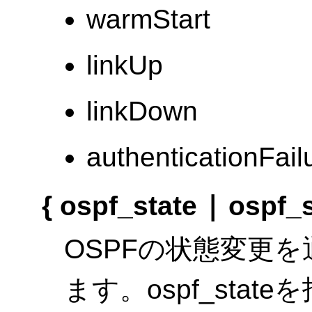
warmStart
linkUp
linkDown
authenticationFail
|
{ ospf_state
ospf_s
OSPFの状態変更を
ます。ospf_sta