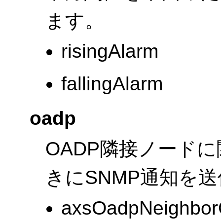
ます。
risingAlarm
fallingAlarm
oadp
OADP隣接ノード
きにSNMP通知を
axsOadpNeighbor