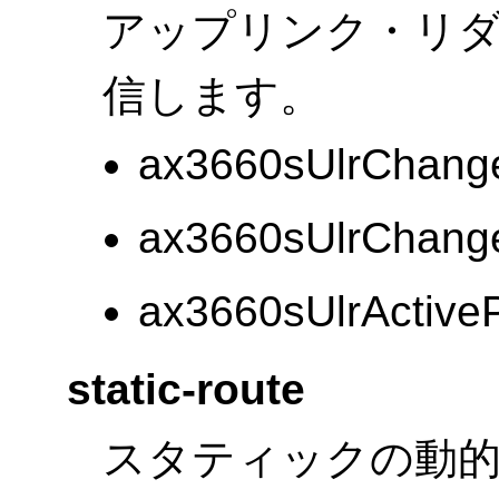
アップリンク・リダ
信します。
ax3660sUlrChang
ax3660sUlrChang
ax3660sUlrActive
static-route
スタティックの動