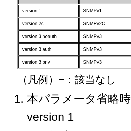
version 1
SNMPv1
version 2c
SNMPv2C
version 3 noauth
SNMPv3
version 3 auth
SNMPv3
version 3 priv
SNMPv3
（凡例）−：該当なし
本パラメータ省略時
version 1