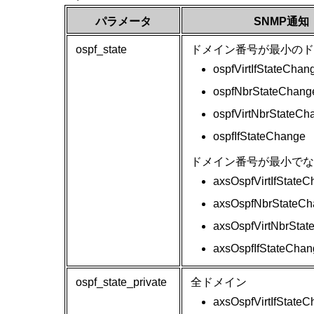
パラメータ
SNMP通知
ospf_state
ドメイン番号が最小のド
ospfVirtIfStateChan
ospfNbrStateChang
ospfVirtNbrStateCh
ospfIfStateChange
ドメイン番号が最小でな
axsOspfVirtIfState
axsOspfNbrStateC
axsOspfVirtNbrSta
axsOspfIfStateChan
ospf_state_private
全ドメイン
axsOspfVirtIfState