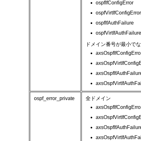
ospfIfConfigError
ospfVirtIfConfigError
ospfIfAuthFailure
ospfVirtIfAuthFailur
ドメイン番号が最小でな
axsOspfIfConfigErro
axsOspfVirtIfConfigE
axsOspfIfAuthFailur
axsOspfVirtIfAuthFa
ospf_error_private
全ドメイン
axsOspfIfConfigErro
axsOspfVirtIfConfigE
axsOspfIfAuthFailur
axsOspfVirtIfAuthFa