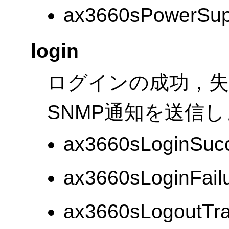
ax3660sPowerSupp
login
ログインの成功，
SNMP通知を送信
ax3660sLoginSuc
ax3660sLoginFail
ax3660sLogoutTr