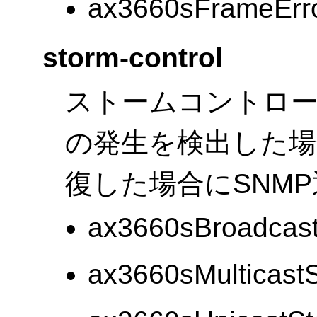
ax3660sFrameErr
storm-control
ストームコントロ
の発生を検出した
復した場合にSNM
ax3660sBroadcast
ax3660sMulticast