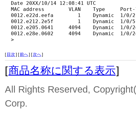
Date 20XX/10/14 12:08:41 UTC

MAC address        VLAN    Type     Port-l
0012.e22d.eefa        1    Dynamic  1/0/2

0012.e212.2e5f        1    Dynamic  1/0/5

0012.e205.0641     4094    Dynamic  1/0/24
0012.e28e.0602     4094    Dynamic  1/0/24
>
[
目次
]
[
前へ
]
[
次へ
]
[
商品名称に関する表示
]
All Rights Reserved, Copyrigh
Corp.