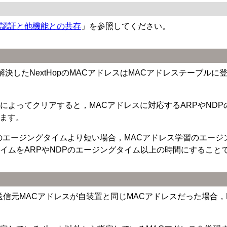
ヤ2認証と他機能との共存
」を参照してください。
解決したNextHopのMACアドレスはMACアドレステーブ
によってクリアすると，MACアドレスに対応するARPやNDP
います。
Pのエージングタイムより短い場合，MACアドレス学習のエージ
イムをARPやNDPのエージングタイム以上の時間にすること
の送信元MACアドレスが自装置と同じMACアドレスだった場合