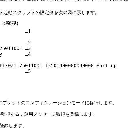
ト起動スクリプトの設定例を次の図に示します。
ージ監視）
         …1

         …2

25011001 …3

y        …4

t1/0/1 25011001 1350:000000000000 Port up.

         …5

，アプレットのコンフィグレーションモードに移行します。
力を監視する，運用メッセージ監視を登録します。
に登録します。