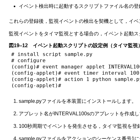
イベント検出時に起動するスクリプトファイル名の登
これらの登録後，監視イベントの検出を契機として，イベ
監視イベントをタイマ監視とする場合の，イベント起動ス
図19‒12 イベント起動スクリプトの設定例（タイマ監視
# install script sample.py               
# configure

(config)# event manager applet INTERVAL10
(config-applet)# event timer interval 100
(config-applet)# action 1 python sample.p
(config-applet)# 
sample.pyファイルを本装置にインストールします。
アプレット名がINTERVAL100sのアプレットを
100秒周期でイベントを発生させる，タイマ監視を登
sample.pyファイルをアクションのシーケンス番号1