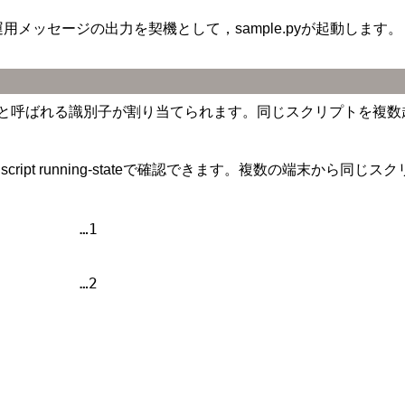
運用メッセージの出力を契機として，sample.pyが起動します。
s ID）と呼ばれる識別子が割り当てられます。同じスクリプトを
cript running-stateで確認できます。複数の端末から
         …1

         …2
