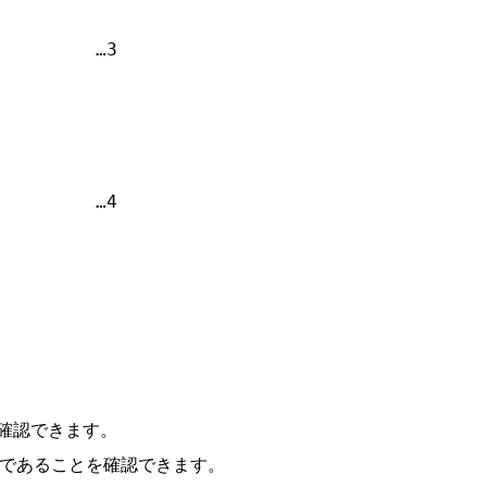
         …3

         …4

確認できます。
動中であることを確認できます。