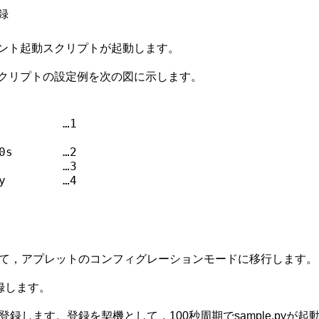
録
ント起動スクリプトが起動します。
クリプトの設定例を次の図に示します。
）
         …1

0s       …2

         …3

y        …4

作成して，アプレットのコンフィグレーションモードに移行します。
録します。
に登録します。登録を契機として，100秒周期でsample.pyが起