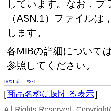
しています。なお，プラ
（ASN.1）ファイル
します。
各MIBの詳細について
参照してください。
[
目次
]
[
前へ
]
[
次へ
]
[
商品名称に関する表示
]
All Rights Reserved, Copyrigh