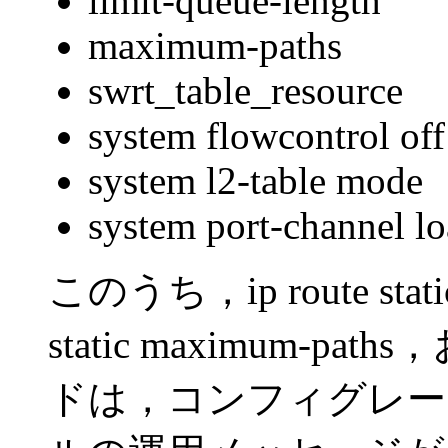
limit-queue-length
maximum-paths
swrt_table_resource
system flowcontrol off
system l2-table mode
system port-channel lo
このうち，ip route static
static maximum-pat
ドは，コンフィグレー