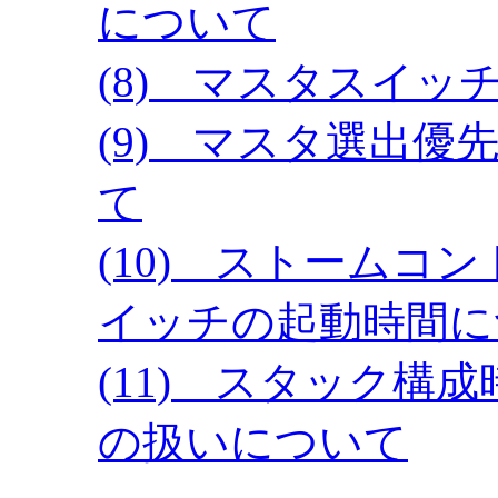
について
(8) マスタスイ
(9) マスタ選出優
て
(10) ストームコ
イッチの起動時間に
(11) スタック構
の扱いについて