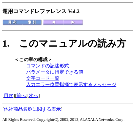
運用コマンドレファレンス Vol.2
1.
このマニュアルの読み方
＜この章の構成＞
コマンドの記述形式
パラメータに指定できる値
文字コード一覧
入力エラー位置指摘で表示するメッセージ
[
目次
][
前へ
][
次へ
]
[
他社商品名称に関する表示
]
All Rights Reserved, Copyright(C), 2005, 2012, ALAXALA Networks, Corp.