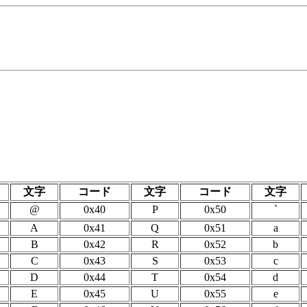
文字
コード
文字
コード
文字
@
0x40
P
0x50
`
A
0x41
Q
0x51
a
B
0x42
R
0x52
b
C
0x43
S
0x53
c
D
0x44
T
0x54
d
E
0x45
U
0x55
e