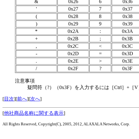
&
0x26
6
0x36
'
0x27
7
0x37
(
0x28
8
0x38
)
0x29
9
0x39
*
0x2A
:
0x3A
+
0x2B
;
0x3B
,
0x2C
<
0x3C
-
0x2D
=
0x3D
.
0x2E
>
0x3E
/
0x2F
?
0x3F
注意事項
疑問符（?）（0x3F）を入力するには［Ctrl］+
[
目次
][
前へ
][
次へ
]
[
他社商品名称に関する表示
]
All Rights Reserved, Copyright(C), 2005, 2012, ALAXALA Networks, Corp.