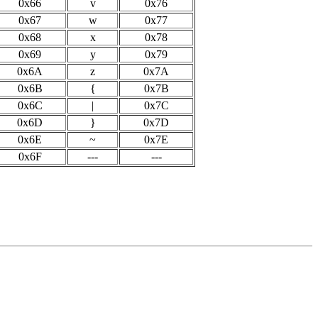
0x66
v
0x76
0x67
w
0x77
0x68
x
0x78
0x69
y
0x79
0x6A
z
0x7A
0x6B
{
0x7B
0x6C
|
0x7C
0x6D
}
0x7D
0x6E
~
0x7E
0x6F
---
---