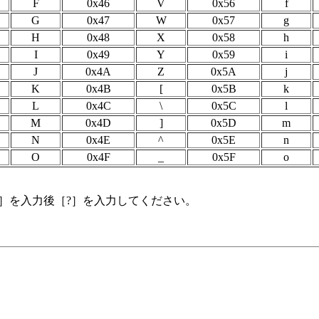
F
0x46
V
0x56
f
G
0x47
W
0x57
g
H
0x48
X
0x58
h
I
0x49
Y
0x59
i
J
0x4A
Z
0x5A
j
K
0x4B
[
0x5B
k
L
0x4C
\
0x5C
l
M
0x4D
]
0x5D
m
N
0x4E
^
0x5E
n
O
0x4F
_
0x5F
o
［V］を入力後［?］を入力してください。