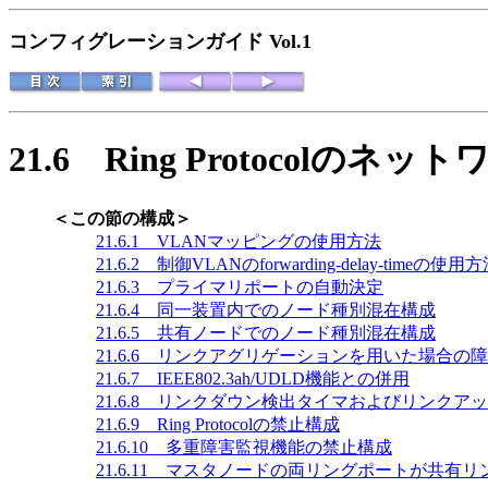
コンフィグレーションガイド Vol.1
21.6
Ring Protocolのネッ
＜この節の構成＞
21.6.1 VLANマッピングの使用方法
21.6.2 制御VLANのforwarding-delay-timeの使用
21.6.3 プライマリポートの自動決定
21.6.4 同一装置内でのノード種別混在構成
21.6.5 共有ノードでのノード種別混在構成
21.6.6 リンクアグリゲーションを用いた場合の
21.6.7 IEEE802.3ah/UDLD機能との併用
21.6.8 リンクダウン検出タイマおよびリンク
21.6.9 Ring Protocolの禁止構成
21.6.10 多重障害監視機能の禁止構成
21.6.11 マスタノードの両リングポートが共有