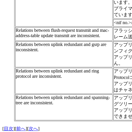
います
プライ
ていま
<nif n
Relations between flush-request transmit and mac-
フラッ
address-table update transmit are inconsistent.
レーム
Relations between uplink redundant and gsrp are
アップリ
inconsistent.
ンフィ
アップリ
ん。
Relations between uplink redundant and ring
アップリ
protocol are inconsistent.
Prot
アップリ
はチャ
Relations between uplink redundant and spanning-
アップ
tree are inconsistent.
グツリ
アップ
できま
[
目次
][
前へ
][
次へ
]