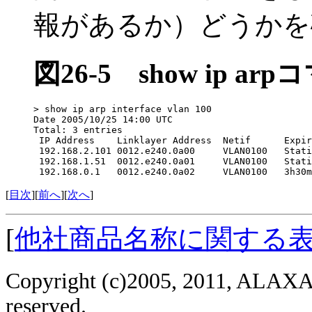
報があるか）どうかを
図26-5
show ip a
> show ip arp interface vlan 100

Date 2005/10/25 14:00 UTC

Total: 3 entries

 IP Address    Linklayer Address  Netif      Expir
 192.168.2.101 0012.e240.0a00     VLAN0100   Stati
 192.168.1.51  0012.e240.0a01     VLAN0100   Stati
 192.168.0.1   0012.e240.0a02     VLAN0100   3h30m
[
目次
][
前へ
][
次へ
]
[
他社商品名称に関する
Copyright (c)2005, 2011, ALAXAL
reserved.