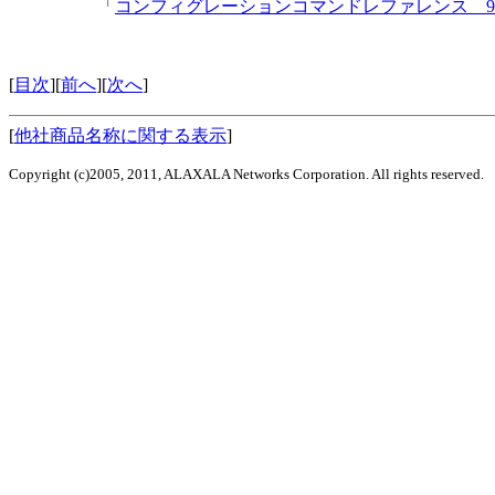
「
コンフィグレーションコマンドレファレンス 9.
[
目次
][
前へ
][
次へ
]
[
他社商品名称に関する表示
]
Copyright (c)2005, 2011, ALAXALA Networks Corporation. All rights reserved.