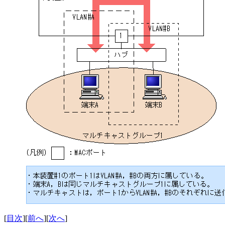
[
目次
][
前へ
][
次へ
]