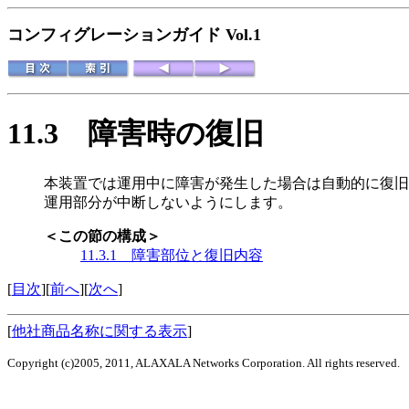
コンフィグレーションガイド Vol.1
11.3
障害時の復旧
本装置では運用中に障害が発生した場合は自動的に復旧
運用部分が中断しないようにします。
＜この節の構成＞
11.3.1 障害部位と復旧内容
[
目次
][
前へ
][
次へ
]
[
他社商品名称に関する表示
]
Copyright (c)2005, 2011, ALAXALA Networks Corporation. All rights reserved.