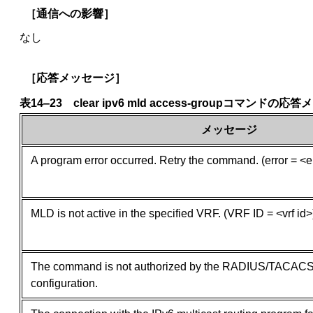
［通信への影響］
なし
［応答メッセージ］
表14‒23 clear ipv6 mld access-groupコマンドの
メッセージ
A program error occurred. Retry the command. (error = <
MLD is not active in the specified VRF. (VRF ID = <vrf id>
The command is not authorized by the RADIUS/TACACS+
configuration.