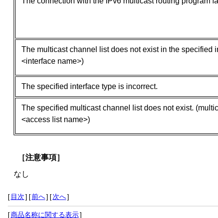
The connection with the IPv6 multicast routing program fa
The multicast channel list does not exist in the specified i
<interface name>)
The specified interface type is incorrect.
The specified multicast channel list does not exist. (multic
<access list name>)
［注意事項］
なし
[
目次
]
[
前へ
]
[
次へ
]
[
商品名称に関する表示
]