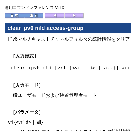
運用コマンドレファレンス Vol.3
clear ipv6 mld access-group
IPv6マルチキャストチャネルフィルタの統計情報をクリア
［入力形式］
clear ipv6 mld [vrf {<vrf id> | all}] acc
［入力モード］
一般ユーザモードおよび装置管理者モード
［パラメータ］
|
vrf {<vrf id>
all}