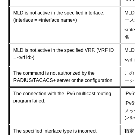
MLD is not active in the specified interface.
ML
(interface = <interface name>)
ース
<i
名
MLD is not active in the specified VRF. (VRF ID
ML
= <vrf id>)
<vrf
The command is not authorized by the
この
RADIUS/TACACS+ server or the configuration.
ーシ
The connection with the IPv6 multicast routing
IP
program failed.
IP
メッ
ンを
The specified interface type is incorrect.
指定