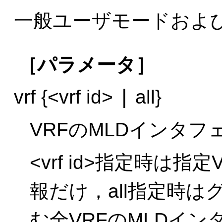
一般ユーザモードおよ
［パラメータ］
|
vrf {<vrf id>
all}
VRFのMLDインタ
<vrf id>指定時は
報だけ，all指定時
む全VRFのMLDイ