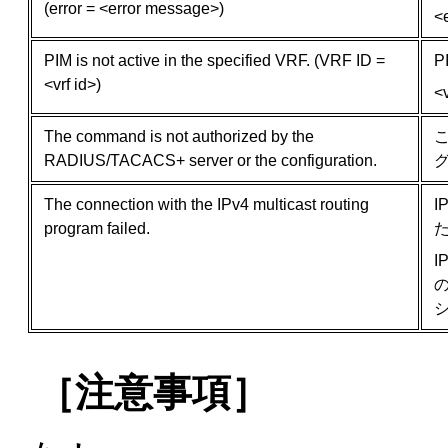
(error = <error message>)
<
PIM is not active in the specified VRF. (VRF ID =
<vrf id>)
<
The command is not authorized by the
こ
RADIUS/TACACS+ server or the configuration.
The connection with the IPv4 multicast routing
program failed.
［注意事項］