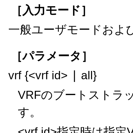
［入力モード］
一般ユーザモードおよ
［パラメータ］
|
vrf {<vrf id>
all}
VRFのブートストラ
す。
<vrf id>指定時は