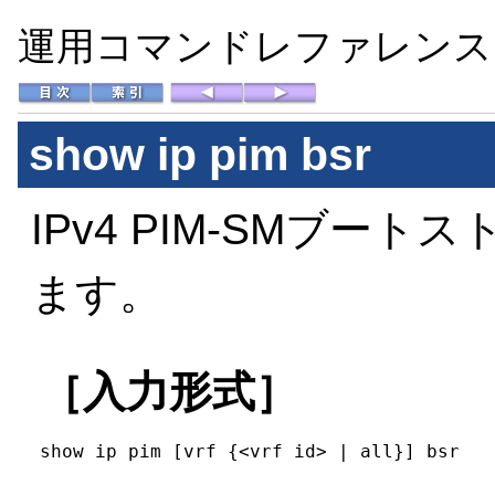
運用コマンドレファレンス Vo
show ip pim bsr
IPv4 PIM-SMブー
ます。
［入力形式］
show ip pim [vrf {<vrf id> | all}] bsr