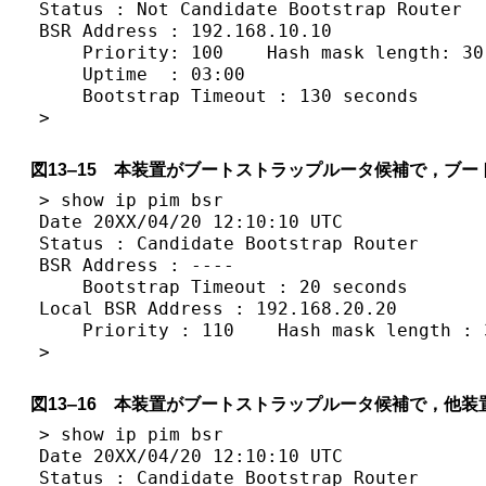
Status : Not Candidate Bootstrap Router

BSR Address : 192.168.10.10

    Priority: 100    Hash mask length: 30

    Uptime  : 03:00

    Bootstrap Timeout : 130 seconds

>
図13‒15 本装置がブートストラップルータ候補で，ブ
> show ip pim bsr

Date 20XX/04/20 12:10:10 UTC 

Status : Candidate Bootstrap Router

BSR Address : ----

    Bootstrap Timeout : 20 seconds

Local BSR Address : 192.168.20.20

    Priority : 110    Hash mask length : 3
>
図13‒16 本装置がブートストラップルータ候補で，他
> show ip pim bsr

Date 20XX/04/20 12:10:10 UTC 

Status : Candidate Bootstrap Router
