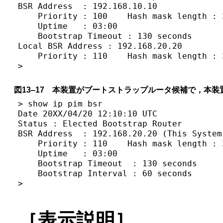
BSR Address  : 192.168.10.10

    Priority : 100    Hash mask length : 3
    Uptime   : 03:00

    Bootstrap Timeout : 130 seconds

Local BSR Address : 192.168.20.20

    Priority : 110    Hash mask length : 3
>
図13‒17 本装置がブートストラップルータ候補で，本
> show ip pim bsr

Date 20XX/04/20 12:10:10 UTC

Status : Elected Bootstrap Router

BSR Address  : 192.168.20.20 (This System)
    Priority : 110    Hash mask length : 3
    Uptime   : 03:00

    Bootstrap Timeout  : 130 seconds

    Bootstrap Interval : 60 seconds

>
［表示説明］