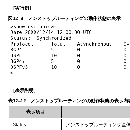
［実行例］
図12‒8 ノンストップルーティングの動作状態の表示
>show nsr unicast

Date 20XX/12/14 12:00:00 UTC

Status:  Synchronized

Protocol      Total    Asynchronous    Sy
BGP4          5        0               0 
OSPF          10       0               0 
BGP4+         5        0               0 
OSPFv3        10       0               0 
>
［表示説明］
表12‒12 ノンストップルーティングの動作状態の表示内
表示項目
Status
ノンストップルーティング全体