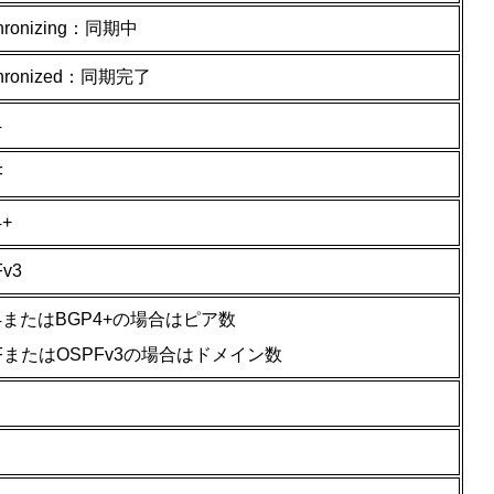
hronizing：同期中
chronized：同期完了
4
F
4+
v3
4またはBGP4+の場合はピア数
FまたはOSPFv3の場合はドメイン数