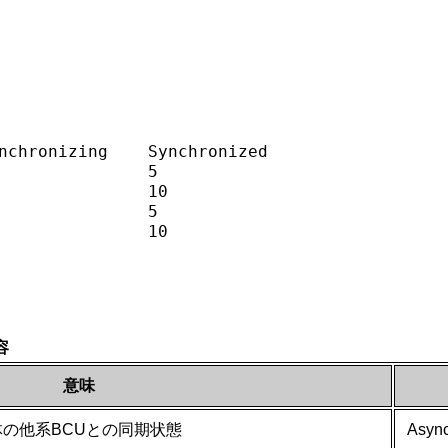
nchronizing    Synchronized

               5

               10

               5

               10

容
意味
の他系BCUとの同期状態
Asy