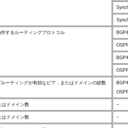
Sync
Syn
動作するルーティングプロトコル
BGP
OSP
BGP
OSPF
プルーティングが有効なピア，またはドメインの総数
BGP
OSP
たはドメイン数
−
たはドメイン数
−