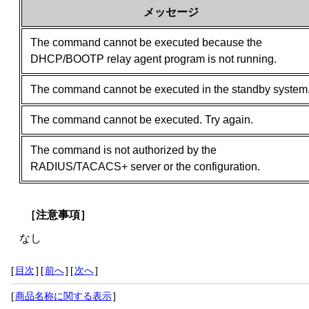
メッセージ
The command cannot be executed because the
DHCP/BOOTP relay agent program is not running.
The command cannot be executed in the standby system
The command cannot be executed. Try again.
The command is not authorized by the
RADIUS/TACACS+ server or the configuration.
［注意事項］
なし
[
目次
]
[
前へ
]
[
次へ
]
[
商品名称に関する表示
]