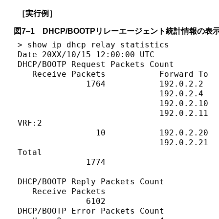
［実行例］
図7‒1 DHCP/BOOTPリレーエージェント統計情報の表
> show ip dhcp relay statistics

Date 20XX/10/15 12:00:00 UTC

DHCP/BOOTP Request Packets Count

   Receive Packets           Forward To  
              1764           192.0.2.2   
                             192.0.2.4   
                             192.0.2.10  
                             192.0.2.11  
VRF:2

                10           192.0.2.20  
                             192.0.2.21  
Total 

              1774                       
DHCP/BOOTP Reply Packets Count

   Receive Packets                       
              6102                       
DHCP/BOOTP Error Packets Count
