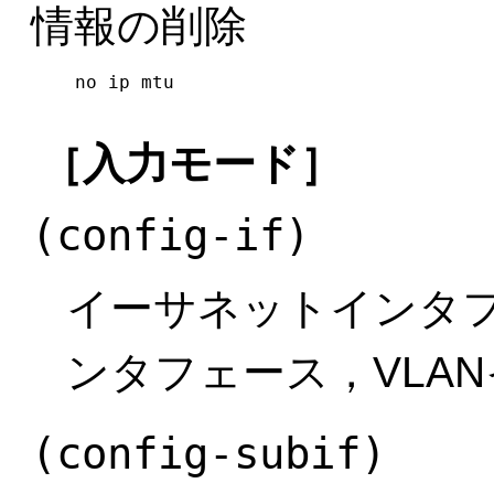
情報の削除
no ip mtu
［入力モード］
(config-if)
イーサネットインタ
ンタフェース，VLA
(config-subif)