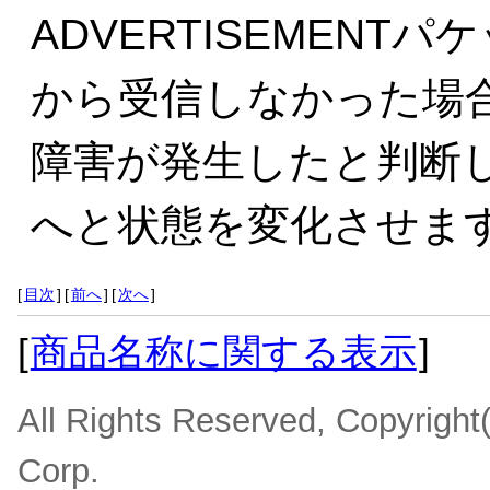
ADVERTISEMEN
から受信しなかった場
障害が発生したと判断
へと状態を変化させま
[
目次
]
[
前へ
]
[
次へ
]
[
商品名称に関する表示
]
All Rights Reserved, Copyrigh
Corp.