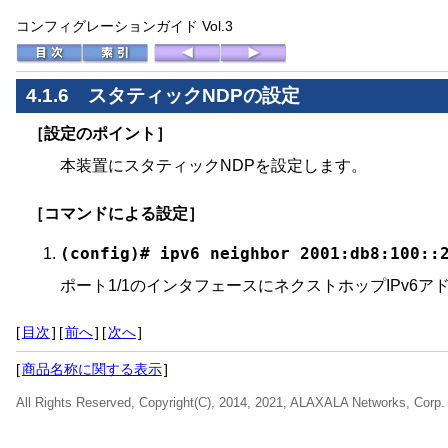
コンフィグレーションガイド Vol.3
4.1.6
スタティックNDPの設定
［設定のポイント］
本装置にスタティックNDPを設定します。
［コマンドによる設定］
(config)# ipv6 neighbor 2001:db8:100::
ポート1/1のインタフェースにネクストホップIPv6アドレス2
[
目次
]
[
前へ
]
[
次へ
]
[
商品名称に関する表示
]
All Rights Reserved, Copyright(C), 2014, 2021, ALAXALA Networks, Corp.