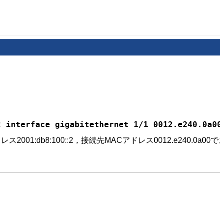
2 interface gigabitethernet 1/1 0012.e240.0a0
001:db8:100::2，接続先MACアドレス0012.e240.0