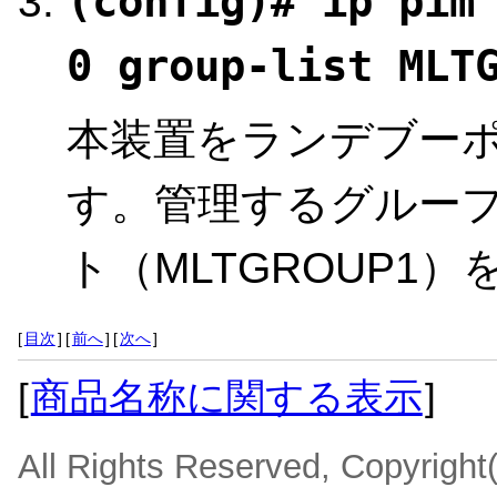
(config)# ip pim
0 group-list MLT
本装置をランデブー
す。管理するグルー
ト（MLTGROUP1
[
目次
]
[
前へ
]
[
次へ
]
[
商品名称に関する表示
]
All Rights Reserved, Copyrigh