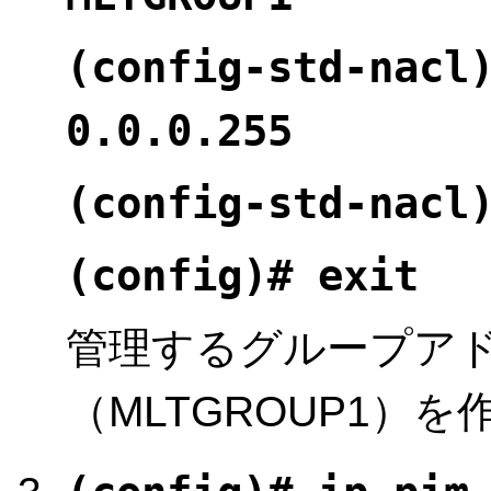
(config-std-nacl
0.0.0.255
(config-std-nacl
(config)# exit
管理するグループア
（MLTGROUP1）