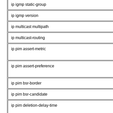
ip igmp static-group
ip igmp version
ip multicast multipath
ip multicast-routing
ip pim assert-metric
ip pim assert-preference
ip pim bsr-border
ip pim bsr-candidate
ip pim deletion-delay-time