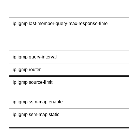
ip igmp last-member-query-max-response-time
ip igmp query-interval
ip igmp router
ip igmp source-limit
ip igmp ssm-map enable
ip igmp ssm-map static