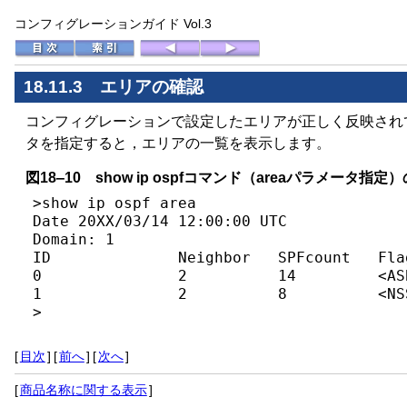
コンフィグレーションガイド Vol.3
18.11.3 エリアの確認
コンフィグレーションで設定したエリアが正しく反映されているこ
タを指定すると，エリアの一覧を表示します。
図18‒10 show ip ospfコマンド（areaパラメータ指
>show ip ospf area

Date 20XX/03/14 12:00:00 UTC

Domain: 1

ID              Neighbor   SPFcount   Flag
0               2          14         <ASB
1               2          8          <NSS
>
[
目次
]
[
前へ
]
[
次へ
]
[
商品名称に関する表示
]