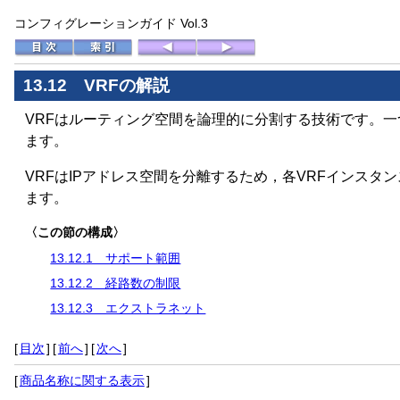
コンフィグレーションガイド Vol.3
13.12 VRFの解説
VRFはルーティング空間を論理的に分割する技術です。
ます。
VRFはIPアドレス空間を分離するため，各VRFインス
ます。
〈この節の構成〉
13.12.1 サポート範囲
13.12.2 経路数の制限
13.12.3 エクストラネット
[
目次
]
[
前へ
]
[
次へ
]
[
商品名称に関する表示
]