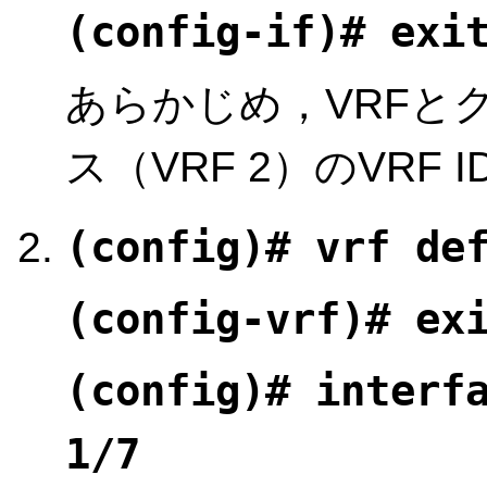
(config-if)# exi
あらかじめ，VRFと
ス（VRF 2）のVRF
(config)# vrf de
(config-vrf)# ex
(config)# interf
1/7