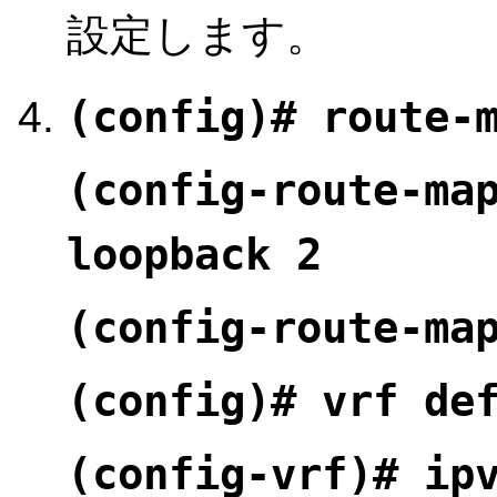
設定します。
(config)# route-
(config-route-ma
loopback 2
(config-route-ma
(config)# vrf de
(config-vrf)# ip