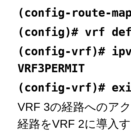
(config-route-ma
(config)# vrf de
(config-vrf)# ip
VRF3PERMIT
(config-vrf)# ex
VRF 3の経路へのア
経路をVRF 2に導