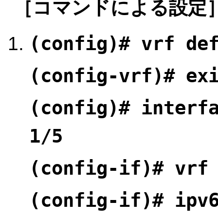
［コマンドによる設定
(config)# vrf de
(config-vrf)# ex
(config)# interf
1/5
(config-if)# vrf
(config-if)# ipv