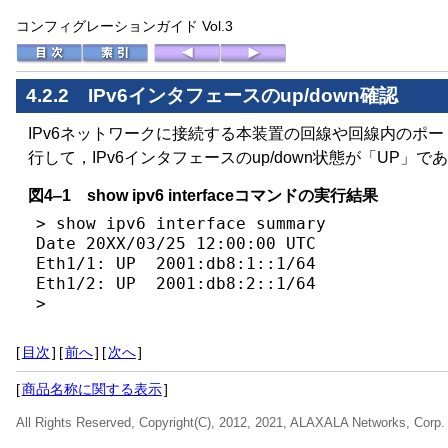
コンフィグレーションガイド Vol.3
4.2.2
IPv6インタフェースのup/down確認
IPv6ネットワークに接続する本装置の回線や回線内のポートにIP
行して，IPv6インタフェースのup/down状態が「UP」
図4‒1 show ipv6 interfaceコマンドの実行結果
> show ipv6 interface summary

Date 20XX/03/25 12:00:00 UTC

Eth1/1: UP  2001:db8:1::1/64

Eth1/2: UP  2001:db8:2::1/64

>
[
目次
]
[
前へ
]
[
次へ
]
[
商品名称に関する表示
]
All Rights Reserved, Copyright(C), 2012, 2021, ALAXALA Networks, Corp.