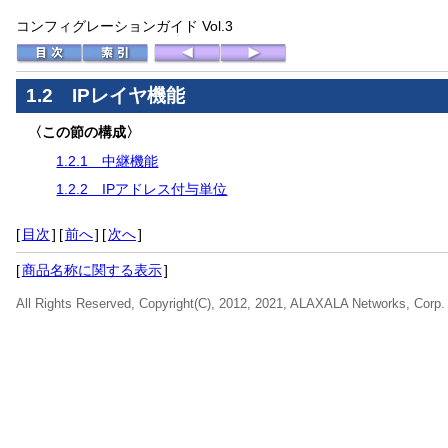
コンフィグレーションガイド Vol.3
1.2
IPレイヤ機能
〈この節の構成〉
1.2.1 中継機能
1.2.2 IPアドレス付与単位
[
目次
]
[
前へ
]
[
次へ
]
[
商品名称に関する表示
]
All Rights Reserved, Copyright(C), 2012, 2021, ALAXALA Networks, Corp.