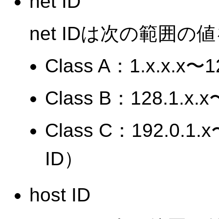
net ID
net IDは次の範囲
Class A：1.x.x.x〜12
Class B：128.1.x.x
Class C：192.0.1.
ID）
host ID