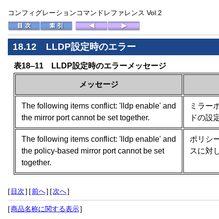
コンフィグレーションコマンドレファレンス Vol.2
18.12 LLDP設定時のエラー
表18‒11 LLDP設定時のエラーメッセージ
メッセージ
The following items conflict: 'lldp enable' and
ミラーポ
the mirror port cannot be set together.
ドの設
The following items conflict: 'lldp enable' and
ポリシ
the policy-based mirror port cannot be set
スに対し
together.
[
目次
]
[
前へ
]
[
次へ
]
[
商品名称に関する表示
]